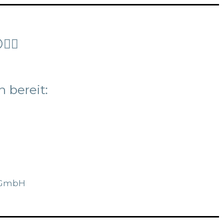
👍🏼
 bereit:
t GmbH