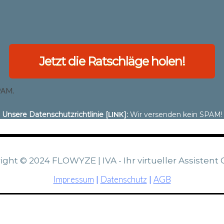
Jetzt die Ratschläge holen!
PAM.
Unsere Datenschutzrichtlinie
[
LINK
]
:
Wir versenden kein SPAM!
ight © 2024 FLOWYZE | IVA - Ihr virtueller Assisten
Impressum
Datenschutz
AGB
|
|