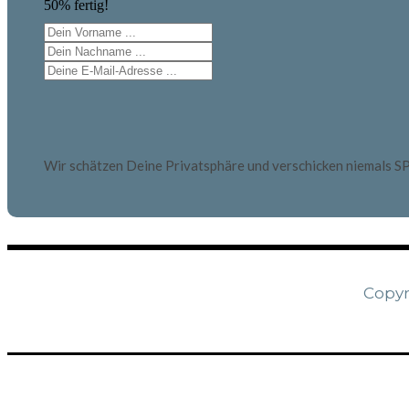
50% fertig!
Wir schätzen Deine Privatsphäre und verschicken niemals S
Copyr